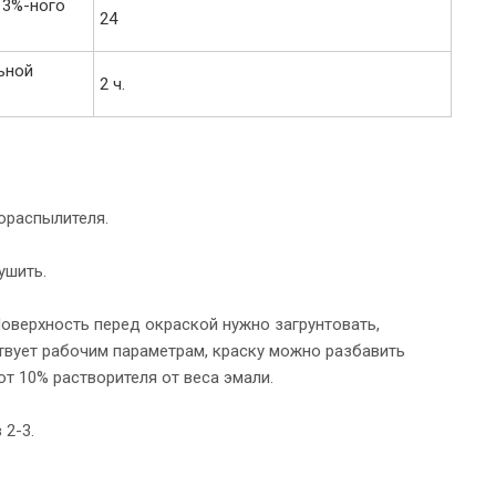
 3%-ного
24
льной
2 ч.
ораспылителя.
ушить.
оверхность перед окраской нужно загрунтовать,
тствует рабочим параметрам, краску можно разбавить
т 10% растворителя от веса эмали.
 2-3.