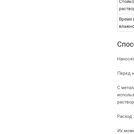
Стойко
раствор
Время 
влажно
Спос
Наносят
Перед н
С метал
использ
раствор
Расход 
Их можн