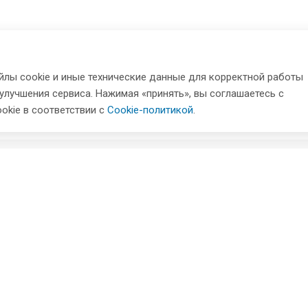
лы cookie и иные технические данные для корректной работы
 улучшения сервиса. Нажимая «принять», вы соглашаетесь с
okie в соответствии с
Cookie-политикой
.
Информация
Доставка
Оплата
Прайс-лист
Новости
Вопросы и ответы
позиция