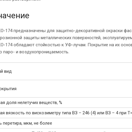
начение
О-174 предназначены для защитно-декоративной окраски фаса
розионной защиты металлических поверхностей, эксплуатируем
О-174 обладают стойкостью к УФ-лучам. Покрытие на их основ
 паро- и воздухопроницаемость.
й вид
окрытия
ая доля нелетучих веществ, %
ая вязкость по вискозиметру типа ВЗ – 246 (4) или ВЗ – 4 при Т=
ь перетира, мкм, не более