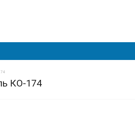
174
ль КО-174