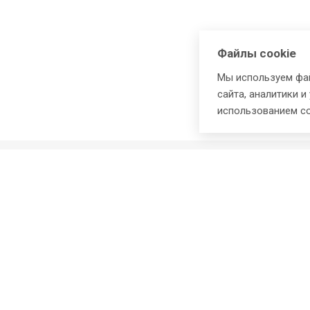
Файлы cookie
Мы используем фай
сайта, аналитики и
использованием co
Компания
Каталог
О компании
Грунтовки
Партнёры
Краски
Реквизиты
Эмали
Договор-оферта
Сырьё для ЛКМ
Соглашение на обработку
Лаки
персональных данных
Органосиликатная ком
Политика конфиденциальности