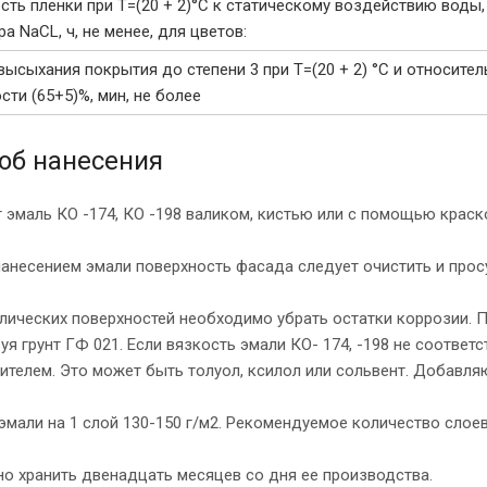
сть пленки при Т=(20 + 2)°С к статическому воздействию воды,
а NaCL, ч, не менее, для цветов:
высыхания покрытия до степени 3 при Т=(20 + 2) °С и относите
сти (65+5)%, мин, не более
об нанесения
 эмаль КО -174, КО -198 валиком, кистью или с помощью краск
анесением эмали поверхность фасада следует очистить и прос
лических поверхностей необходимо убрать остатки коррозии. П
уя грунт ГФ 021. Если вязкость эмали КО- 174, -198 не соотве
ителем. Это может быть толуол, ксилол или сольвент. Добавляю
эмали на 1 слой 130-150 г/м2. Рекомендуемое количество слоев
о хранить двенадцать месяцев со дня ее производства.