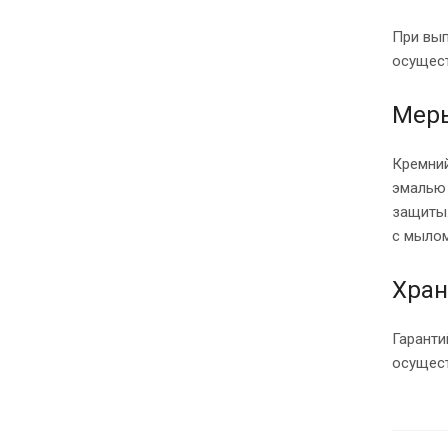
При вып
осущест
Меры
Кремний
эмалью 
защиты.
с мылом
Хран
Гаранти
осущест