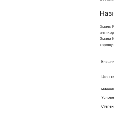
Наз
Эмаль К
антикор
Эмали К
хорошую
Внешни
Цвет п
массов
Условн
Степен